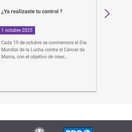
¿Ya realizaste tu control ?
Alerta 
1 octubre 2025
24 julio 
Cada 19 de octubre se conmemora el Día
Advertim
Mundial de la Lucha contra el Cáncer de
buscan r
Mama, con el objetivo de crear…
sociales
engañosa
contacto 