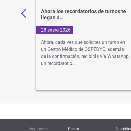
ctrónico
Ahora los recordatorios de turnos te
llegan a…
28 enero 2026
r
Ahora, cada vez que solicites un turno en
r recetas
un Centro Médico de OSPEDYC, además
a entrega
de la confirmación, recibirás vía WhatsApp
un recordatorio…
Institucional
Prensa
Suscribirs