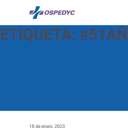
ETIQUETA:
#51AÑ
18 de enero, 2023