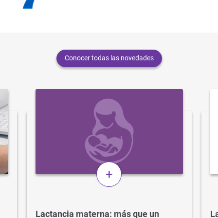
Conocer todas las novedades
+
Lactancia materna: más que un
La