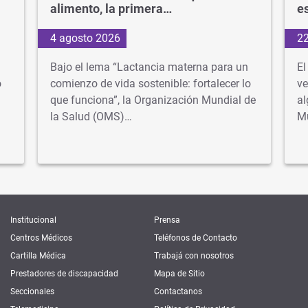
alimento, la primera…
e
4 agosto 2026
22
Bajo el lema “Lactancia materna para un
El
o
comienzo de vida sostenible: fortalecer lo
ve
que funciona”, la Organización Mundial de
al
la Salud (OMS)…
M
Institucional
Prensa
Centros Médicos
Teléfonos de Contacto
Cartilla Médica
Trabajá con nosotros
Prestadores de discapacidad
Mapa de Sitio
Seccionales
Contactanos