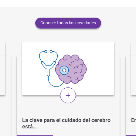
Conocer todas las novedades
+
La clave para el cuidado del cerebro
En
está…