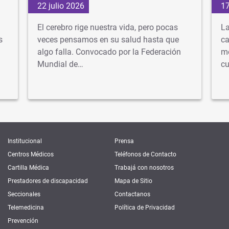
22 julio 2026
17
El cerebro rige nuestra vida, pero pocas
La
s
veces pensamos en su salud hasta que
ca
algo falla. Convocado por la Federación
mé
Mundial de…
cu
Institucional
Prensa
Centros Médicos
Teléfonos de Contacto
Cartilla Médica
Trabajá con nosotros
Prestadores de discapacidad
Mapa de Sitio
Seccionales
Contactanos
Telemedicina
Política de Privacidad
Prevención