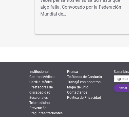
s veces
veces pensamos en su salud hasta que
algo falla. Convocado por la Federación
dad…
Mundial de…
Institucional
Prensa
Suscribirs
Centros Médicos
Teléfonos de Contacto
Cartilla Médica
Trabajá con nosotros
Prestadores de
Mapa de Sitio
discapacidad
Contactanos
Seccionales
Política de Privacidad
Telemedicina
Prevención
Preguntas frecuentes
Superintendencia de Servicios de Salud | Órga