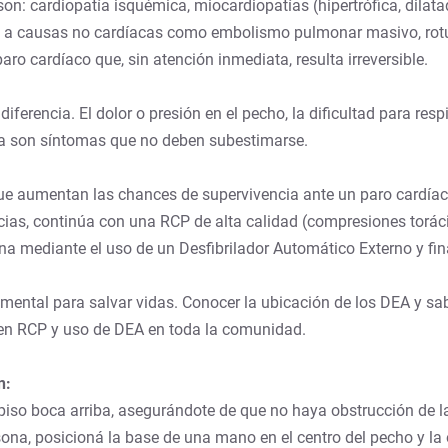
n: cardiopatía isquémica, miocardiopatías (hipertrófica, dilata
 a causas no cardíacas como embolismo pulmonar masivo, rotur
aro cardíaco que, sin atención inmediata, resulta irreversible.
erencia. El dolor o presión en el pecho, la dificultad para respi
iva son síntomas que no deben subestimarse.
ue aumentan las chances de supervivencia ante un paro cardíac
ias, continúa con una RCP de alta calidad (compresiones toráci
rana mediante el uso de un Desfibrilador Automático Externo y f
ntal para salvar vidas. Conocer la ubicación de los DEA y sabe
 en RCP y uso de DEA en toda la comunidad.
n:
l piso boca arriba, asegurándote de que no haya obstrucción de la
rsona, posicioná la base de una mano en el centro del pecho y l