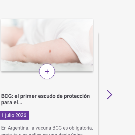
+
BCG: el primer escudo de protección
Más de 
para el…
en…
1 julio 2026
29 junio
En Argentina, la vacuna BCG es obligatoria,
Con la ll