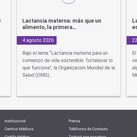
0
Lactancia materna: más que un
L
alimento, la primera…
e
4 agosto 2026
22
Bajo el lema “Lactancia materna para un
El
comienzo de vida sostenible: fortalecer lo
ve
que funciona”, la Organización Mundial de la
al
Salud (OMS)…
Mu
Institucional
Prensa
Centros Médicos
Teléfonos de Contacto