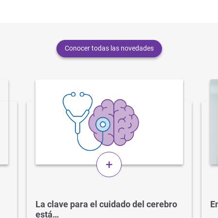
Conocer todas las novedades
+
La clave para el cuidado del cerebro
En
está…