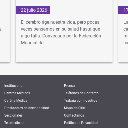
22 julio 2026
17
El cerebro rige nuestra vida, pero pocas
La
s
veces pensamos en su salud hasta que
ca
algo falla. Convocado por la Federación
mé
Mundial de…
cu
Institucional
Prensa
Centros Médicos
Teléfonos de Contacto
Cartilla Médica
Trabajá con nosotros
Prestadores de discapacidad
Mapa de Sitio
Seccionales
Contactanos
Telemedicina
Política de Privacidad