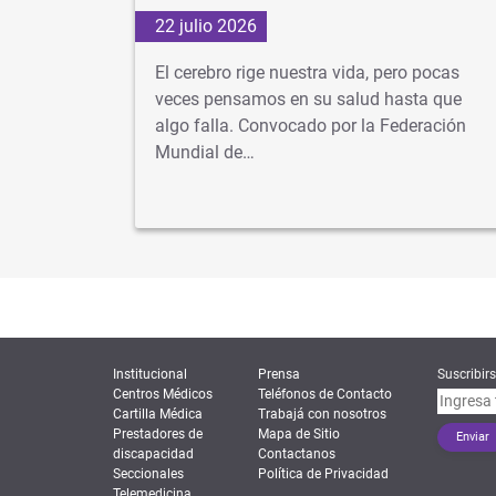
22 julio 2026
d
El cerebro rige nuestra vida, pero pocas
s veces
veces pensamos en su salud hasta que
algo falla. Convocado por la Federación
dad…
Mundial de…
Institucional
Prensa
Suscribirs
Centros Médicos
Teléfonos de Contacto
Cartilla Médica
Trabajá con nosotros
Prestadores de
Mapa de Sitio
discapacidad
Contactanos
Seccionales
Política de Privacidad
Telemedicina