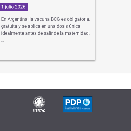
1 julio 2026
29 junio
En Argentina, la vacuna BCG es obligatoria,
Con la ll
gratuita y se aplica en una dosis única
virus com
idealmente antes de salir de la maternidad.
neumonía
…
se…