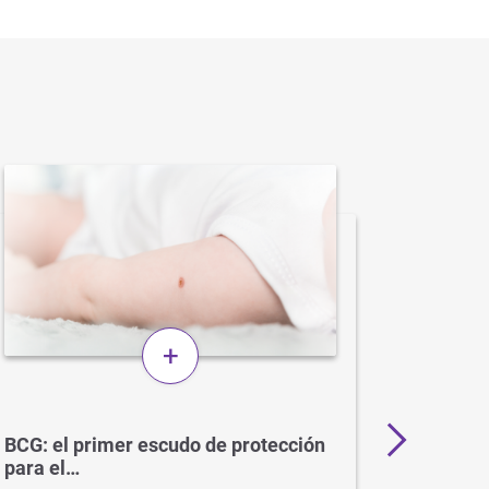
+
BCG: el primer escudo de protección
Más de 
para el…
en…