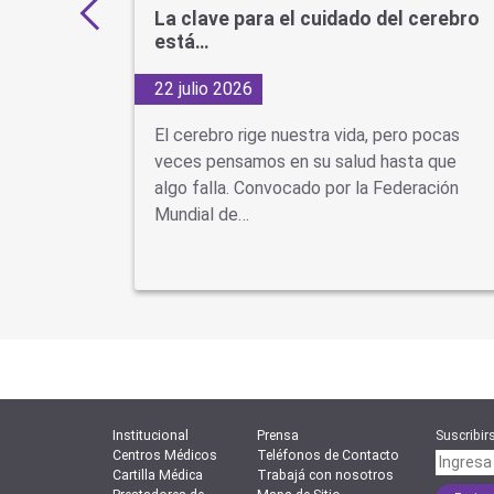
s por
La clave para el cuidado del cerebro
está…
22 julio 2026
d Cuando
El cerebro rige nuestra vida, pero pocas
se piensa
veces pensamos en su salud hasta que
ón
algo falla. Convocado por la Federación
Mundial de…
Institucional
Prensa
Suscribirs
Centros Médicos
Teléfonos de Contacto
Cartilla Médica
Trabajá con nosotros