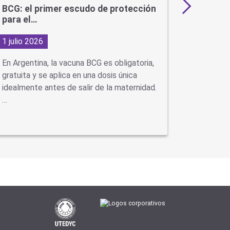
BCG: el primer escudo de protección
Más de 
para el…
en…
1 julio 2026
29 junio
En Argentina, la vacuna BCG es obligatoria,
Con la ll
gratuita y se aplica en una dosis única
virus como
idealmente antes de salir de la maternidad.
neumonía
…
se…