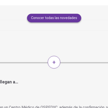
Conocer todas las novedades
+
 llegan a…
o en un Centro Médico de OSPEDYC, además de la confirmación, r