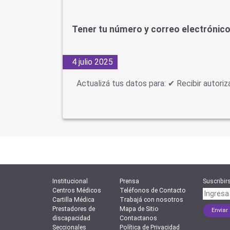
Tener tu número y correo electrónico
4 julio 2025
Actualizá tus datos para: ✔ Recibir autor
Institucional
Prensa
Suscribirs
Centros Médicos
Teléfonos de Contacto
Cartilla Médica
Trabajá con nosotros
Prestadores de
Mapa de Sitio
discapacidad
Contactanos
Seccionales
Política de Privacidad