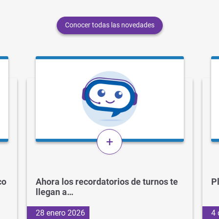
Conocer todas las novedades
+
co
Ahora los recordatorios de turnos te
P
llegan a…
28 enero 2026
4 