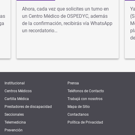
Ahora, cada vez que solicites un turno en
Ya
tas
un Centro Médico de OSPEDYC, además
(S
ga
de la confirmación, recibirás vía WhatsApp
Me
un recordatorio…
pl
d
Institucional
Prensa
Centros Médicos
Teléfonos de Contacto
Cartilla Médica
Trabajá con nosotros
Prestadores de discapacidad
Mapa de Sitio
Seccionales
Contactanos
Telemedicina
Política de Privacidad
Prevención