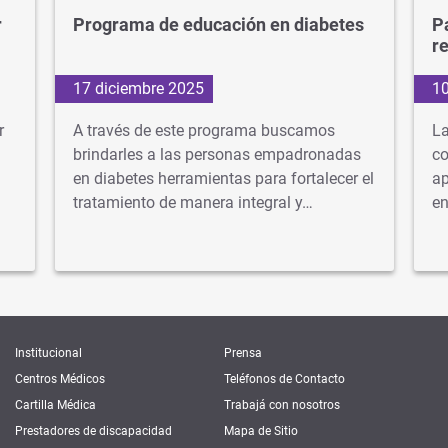
r
Programa de educación en diabetes
P
r
17 diciembre 2025
1
r
A través de este programa buscamos
La
brindarles a las personas empadronadas
co
en diabetes herramientas para fortalecer el
ap
tratamiento de manera integral y…
e
Institucional
Prensa
Centros Médicos
Teléfonos de Contacto
Cartilla Médica
Trabajá con nosotros
Prestadores de discapacidad
Mapa de Sitio