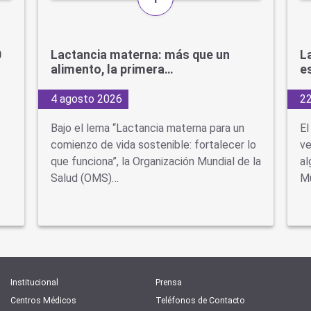
0
Lactancia materna: más que un
L
alimento, la primera…
e
4 agosto 2026
22
Bajo el lema “Lactancia materna para un
El
comienzo de vida sostenible: fortalecer lo
ve
que funciona”, la Organización Mundial de la
al
Salud (OMS)…
Mu
Institucional
Prensa
Centros Médicos
Teléfonos de Contacto