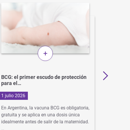
+
BCG: el primer escudo de protección
Más de 
para el…
en…
1 julio 2026
29 junio
En Argentina, la vacuna BCG es obligatoria,
Con la ll
gratuita y se aplica en una dosis única
virus com
idealmente antes de salir de la maternidad.
neumonía
…
se…