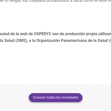
e no tengan los chequeos actualizados a sacar turno en este O
 salud de la web de OSPEDYC son de producción propia utilizan
 la Salud (OMS), a la Organización Panamericana de la Salud 
Conocer todas las novedades