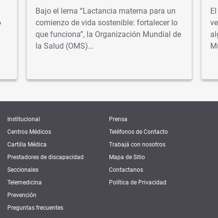
Bajo el lema “Lactancia materna para un
El
o
comienzo de vida sostenible: fortalecer lo
ve
que funciona”, la Organización Mundial de
al
la Salud (OMS)…
M
Institucional
Prensa
Centros Médicos
Teléfonos de Contacto
Cartilla Médica
Trabajá con nosotros
Prestadores de discapacidad
Mapa de Sitio
Seccionales
Contactanos
Telemedicina
Política de Privacidad
Prevención
Preguntas frecuentes