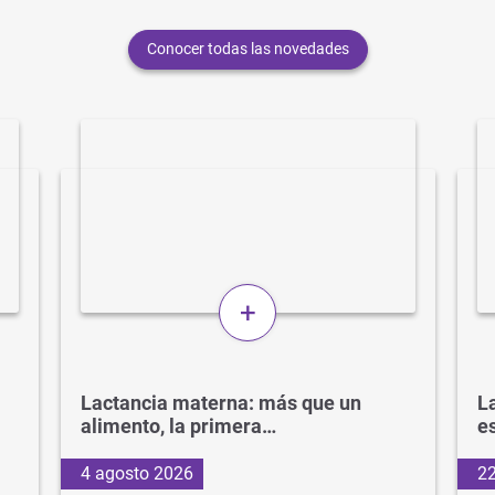
Conocer todas las novedades
+
Lactancia materna: más que un
La
alimento, la primera…
e
4 agosto 2026
22