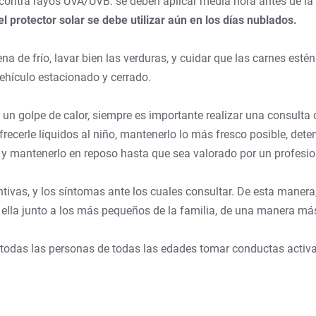
o contra rayos UVA/UVB: se deben aplicar media hora antes de la 
l protector solar se debe utilizar aún en los días nublados.
na de frío, lavar bien las verduras, y cuidar que las carnes esté
ehículo estacionado y cerrado.
n golpe de calor, siempre es importante realizar una consulta c
recerle líquidos al niño, mantenerlo lo más fresco posible, deten
) y mantenerlo en reposo hasta que sea valorado por un profesion
tivas, y los síntomas ante los cuales consultar. De esta maner
 ella junto a los más pequeños de la familia, de una manera má
todas las personas de todas las edades tomar conductas activas 