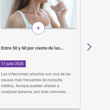
+
Entre 50 y 60 por ciento de las…
BCG: el
para el
17 julio 2026
1 julio 2
Las infecciones urinarias son una de las
En Argent
causas más frecuentes de consulta
gratuita 
médica. Aunque pueden afectar a
idealment
cualquier persona, son más comunes…
…