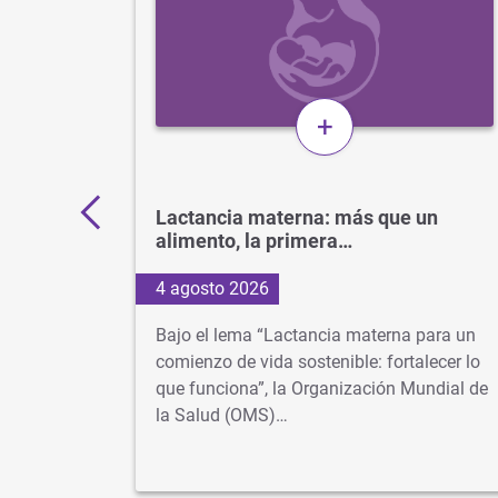
+
11.000
Lactancia materna: más que un
alimento, la primera…
4 agosto 2026
os más
Bajo el lema “Lactancia materna para un
 cuando
comienzo de vida sostenible: fortalecer lo
lusiva
que funciona”, la Organización Mundial de
la Salud (OMS)…