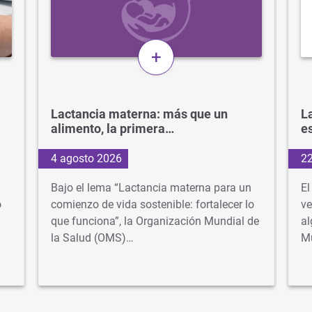
+
Lactancia materna: más que un
La
alimento, la primera…
e
4 agosto 2026
22
Bajo el lema “Lactancia materna para un
El
o
comienzo de vida sostenible: fortalecer lo
ve
que funciona”, la Organización Mundial de
al
la Salud (OMS)…
M