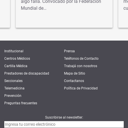
algo falla. Convocado por la Federación
mé
Mundial de…
cu
Institucional
Prensa
Centros Médicos
Teléfonos de Contacto
Cartilla Médica
Trabajá con nosotros
Prestadores de discapacidad
Mapa de Sitio
Seccionales
Contactanos
Telemedicina
Política de Privacidad
Prevención
Preguntas frecuentes
Suscribirse al newsletter: