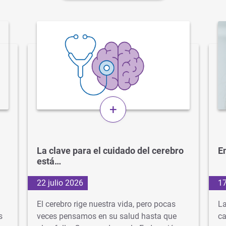
+
La clave para el cuidado del cerebro
En
está…
22 julio 2026
17
El cerebro rige nuestra vida, pero pocas
La
s
veces pensamos en su salud hasta que
ca