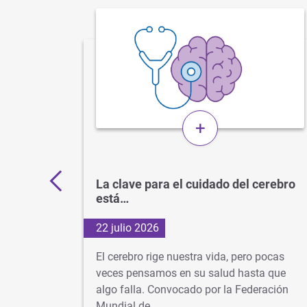
+
 por
La clave para el cuidado del cerebro
está…
22 julio 2026
d
El cerebro rige nuestra vida, pero pocas
s veces
veces pensamos en su salud hasta que
algo falla. Convocado por la Federación
dad…
Mundial de…