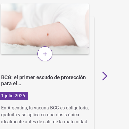
+
BCG: el primer escudo de protección
Más de 
para el…
en…
1 julio 2026
29 junio
En Argentina, la vacuna BCG es obligatoria,
Con la ll
gratuita y se aplica en una dosis única
virus com
idealmente antes de salir de la maternidad.
neumonía
…
se…