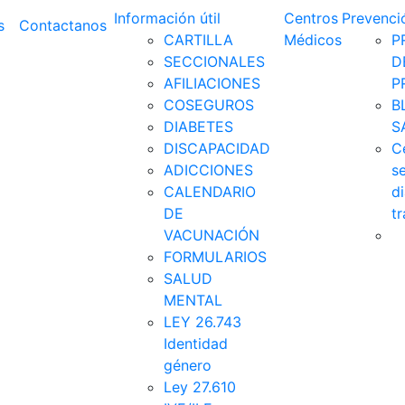
Información útil
Centros
Prevenci
s
Contactanos
CARTILLA
Médicos
P
SECCIONALES
D
AFILIACIONES
P
COSEGUROS
B
DIABETES
S
DISCAPACIDAD
C
ADICCIONES
s
CALENDARIO
d
DE
t
VACUNACIÓN
FORMULARIOS
SALUD
MENTAL
LEY 26.743
Identidad
género
Ley 27.610