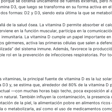
a porque se obtenía únicamente de fuentes externas, pero h
tamina D3, que luego se transforma en su forma activa en el
dos formas: D2 y D3, siendo esta última la que se metabol
lá de la salud ósea. La vitamina D permite absorber el cal
rviene en la función muscular, participa en la comunicación
 inmunitaria. La vitamina D cumple un papel importante en 
os gérmenes, activa las primeras células que salen a defe
alizada” del sistema inmune. Además, favorece la producci
le rol en la prevención de infecciones respiratorias. Por t
 vitaminas, la principal fuente de vitamina D es la luz sola
a D3 y, se estima que, alrededor del 80% de la vitamina D 
ctual —con muchas horas bajo techo, poca exposición al air
n natural. También influyen la contaminación, la presencia d
ntación de la piel, la alimentación pobre en alimentos rico
rla o metabolizarla, así como el uso de medicamentos como