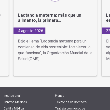
0
Lactancia materna: más que un
L
alimento, la primera…
e
4 agosto 2026
22
Bajo el lema “Lactancia materna para un
El
comienzo de vida sostenible: fortalecer lo
ve
que funciona”, la Organización Mundial de la
al
Salud (OMS)…
Mu
Institucional
Prensa
Centros Médicos
Teléfonos de Contacto
Cartilla Médica
Trabajá con nosotros