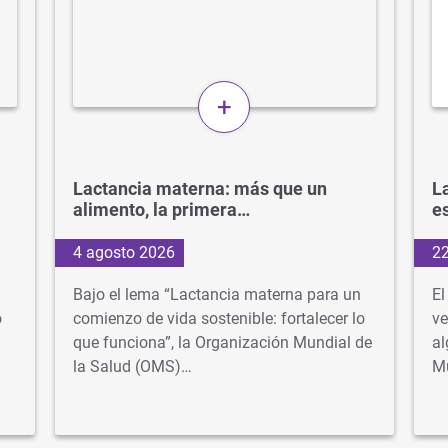
+
Lactancia materna: más que un
La
alimento, la primera…
e
4 agosto 2026
22
Bajo el lema “Lactancia materna para un
El
o
comienzo de vida sostenible: fortalecer lo
ve
que funciona”, la Organización Mundial de
al
la Salud (OMS)…
M