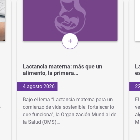
+
Lactancia materna: más que un
La
alimento, la primera…
e
4 agosto 2026
22
Bajo el lema “Lactancia materna para un
El
o
comienzo de vida sostenible: fortalecer lo
ve
que funciona”, la Organización Mundial de
al
la Salud (OMS)…
M