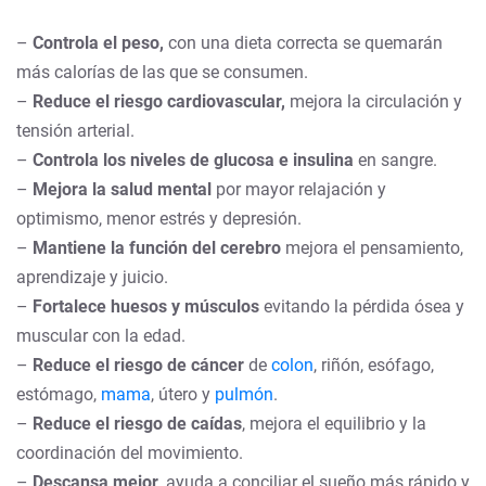
–
Controla el peso,
con una dieta correcta se quemarán
más calorías de las que se consumen.
–
Reduce el riesgo cardiovascular,
mejora la circulación y
tensión arterial.
–
Controla los niveles de glucosa e insulina
en sangre.
–
Mejora la salud mental
por mayor relajación y
optimismo, menor estrés y depresión.
–
Mantiene la función del cerebro
mejora el pensamiento,
aprendizaje y juicio.
–
Fortalece huesos y músculos
evitando la pérdida ósea y
muscular con la edad.
–
Reduce el riesgo de cáncer
de
colon
, riñón, esófago,
estómago,
mama
, útero y
pulmón
.
–
Reduce el riesgo de caídas
, mejora el equilibrio y la
coordinación del movimiento.
–
Descansa mejor,
ayuda a conciliar el sueño más rápido y