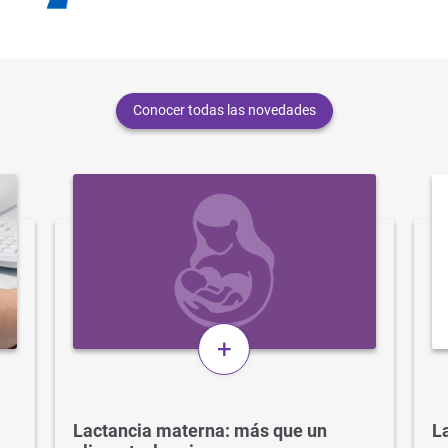
Conocer todas las novedades
+
Lactancia materna: más que un
La