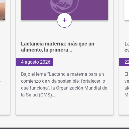
+
Lactancia materna: más que un
La
alimento, la primera…
e
4 agosto 2026
22
Bajo el lema “Lactancia materna para un
El
o
comienzo de vida sostenible: fortalecer lo
ve
que funciona”, la Organización Mundial de
al
la Salud (OMS)…
M