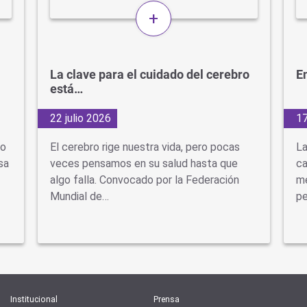
+
La clave para el cuidado del cerebro
En
está…
22 julio 2026
17
do
El cerebro rige nuestra vida, pero pocas
La
sa
veces pensamos en su salud hasta que
ca
algo falla. Convocado por la Federación
mé
Mundial de…
pe
Institucional
Prensa