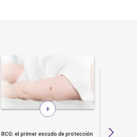
+
BCG: el primer escudo de protección
Más de 