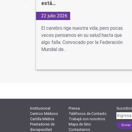
está…
22 julio 2026
d Cuando
El cerebro rige nuestra vida, pero pocas
se piensa
veces pensamos en su salud hasta que
ón
algo falla. Convocado por la Federación
Mundial de…
Institucional
Prensa
Suscribirs
Centros Médicos
Teléfonos de Contacto
Cartilla Médica
Trabajá con nosotros
Prestadores de
Mapa de Sitio
discapacidad
Contactanos