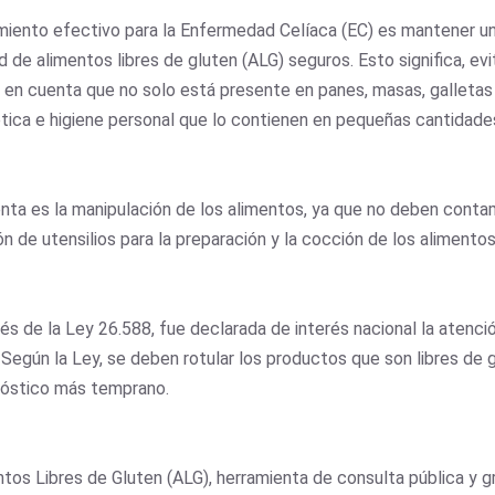
miento efectivo para la Enfermedad Celíaca (EC) es mantener una 
 de alimentos libres de gluten (ALG) seguros. Esto significa, ev
 en cuenta que no solo está presente en panes, masas, galleta
ica e higiene personal que lo contienen en pequeñas cantidade
ta es la manipulación de los alimentos, ya que no deben conta
ción de utensilios para la preparación y la cocción de los alimento
vés de la Ley 26.588, fue declarada de interés nacional la atenc
. Según la Ley, se deben rotular los productos que son libres de
gnóstico más temprano.
os Libres de Gluten (ALG), herramienta de consulta pública y gr