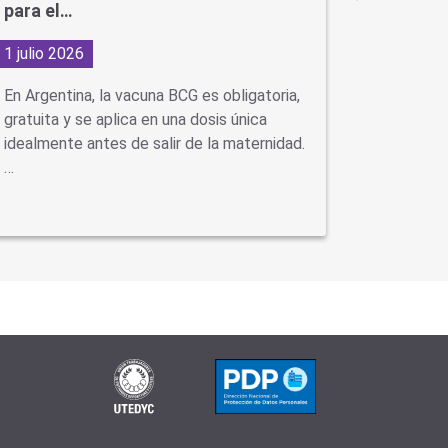
para el…
en…
1 julio 2026
29 junio
En Argentina, la vacuna BCG es obligatoria,
Con la ll
gratuita y se aplica en una dosis única
virus como
idealmente antes de salir de la maternidad.
neumonía
…
se…