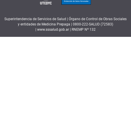
Superintendencia de Servicios de Salud | Órgano de Control de Obras Sociales
y entidades de Medicina Prepaga | 0800-222-SALUD (72583)
|
www.sssalud.gob.ar
| RNEMP Nº 132