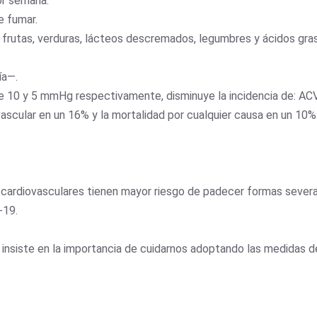
or semana.
e fumar.
 frutas, verduras, lácteos descremados, legumbres y ácidos gras
ía—.
 de 10 y 5 mmHg respectivamente, disminuye la incidencia de: ACV
ascular en un 16% y la mortalidad por cualquier causa en un 10%
rdiovasculares tienen mayor riesgo de padecer formas severas d
-19.
nsiste en la importancia de cuidarnos adoptando las medidas de