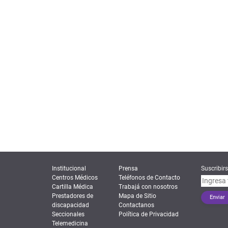
Institucional
Prensa
Suscribirs
Centros Médicos
Teléfonos de Contacto
Cartilla Médica
Trabajá con nosotros
Prestadores de
Mapa de Sitio
discapacidad
Contactanos
Seccionales
Política de Privacidad
Telemedicina