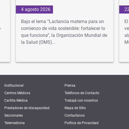
4 agosto 2026
22
Bajo el lema “Lactancia materna para un
El
o
comienzo de vida sostenible: fortalecer lo
ve
que funciona”, la Organización Mundial de
al
la Salud (OMS)…
M
Institucional
Prensa
Centros Médicos
Teléfonos de Contacto
Cartilla Médica
Trabajá con nosotros
Prestadores de discapacidad
Mapa de Sitio
Seccionales
Contactanos
Telemedicina
Política de Privacidad