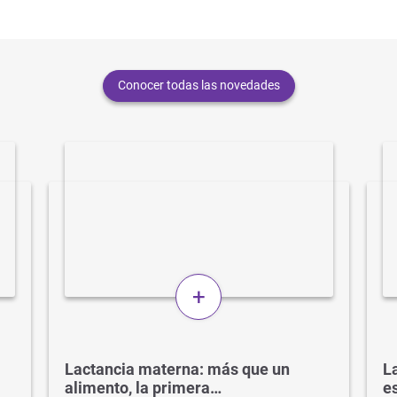
Conocer todas las novedades
+
Lactancia materna: más que un
La
alimento, la primera…
e