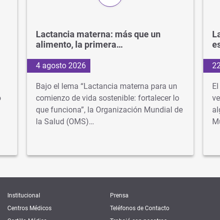
Lactancia materna: más que un
La
alimento, la primera…
e
4 agosto 2026
22
Bajo el lema “Lactancia materna para un
El
o
comienzo de vida sostenible: fortalecer lo
ve
que funciona”, la Organización Mundial de
al
la Salud (OMS)…
M
Institucional
Prensa
Centros Médicos
Teléfonos de Contacto