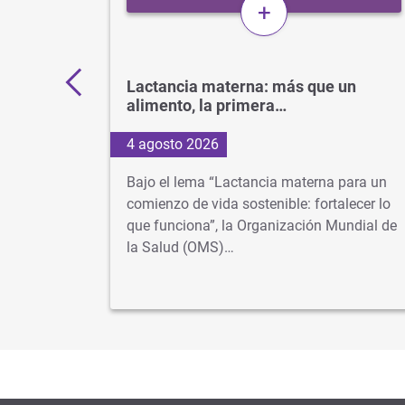
+
11.000
Lactancia materna: más que un
alimento, la primera…
4 agosto 2026
os más
Bajo el lema “Lactancia materna para un
 cuando
comienzo de vida sostenible: fortalecer lo
lusiva
que funciona”, la Organización Mundial de
la Salud (OMS)…