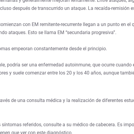
 semanas y generalmente mejoran lentamente. Entre ataques, al
ncluso después de transcurrido un ataque. La recaída-remisión 
comienzan con EM remitente-recurrente llegan a un punto en el
do ataques. Esto se llama EM “secundaria progresiva”.
ntomas empeoran constantemente desde el principio.
ple, podría ser una enfermedad autoinmune, que ocurre cuando e
res y suele comenzar entre los 20 y los 40 años, aunque tambié
avés de una consulta médica y la realización de diferentes estu
os síntomas referidos, consulte a su médico de cabecera. Es im
ienen que ver con este diagnóstico.