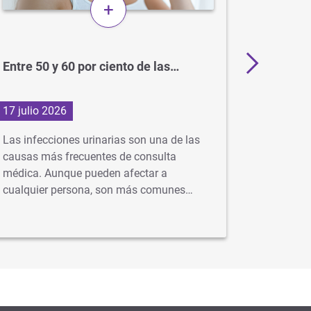
+
Entre 50 y 60 por ciento de las…
BCG: el
para el
17 julio 2026
1 julio 2
Las infecciones urinarias son una de las
En Argent
causas más frecuentes de consulta
gratuita 
médica. Aunque pueden afectar a
idealment
cualquier persona, son más comunes…
…