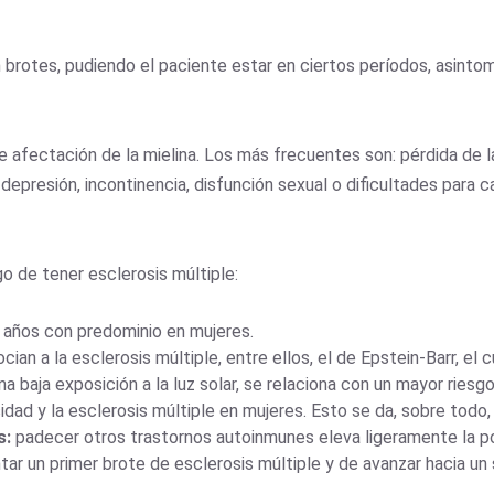
 brotes, pudiendo el paciente estar en ciertos períodos, asinto
afectación de la mielina. Los más frecuentes son: pérdida de l
epresión, incontinencia, disfunción sexual o dificultades para c
o de tener esclerosis múltiple:
0 años con predominio en mujeres.
cian a la esclerosis múltiple, entre ellos, el de Epstein-Barr, el
na baja exposición a la luz solar, se relaciona con un mayor riesg
idad y la esclerosis múltiple en mujeres. Esto se da, sobre todo,
s:
padecer otros trastornos autoinmunes eleva ligeramente la posi
ar un primer brote de esclerosis múltiple y de avanzar hacia un