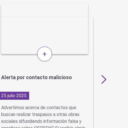
+
Alerta por contacto malicioso
Esclero
enferme
25 julio 2025
18 dicie
Advertimos acerca de contactos que
El 18 de 
buscan realizar traspasos a otras obras
Nacional 
sociales difundiendo información falsa y
objetivo