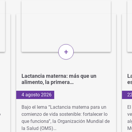
+
Lactancia materna: más que un
La
alimento, la primera…
e
4 agosto 2026
22
Bajo el lema “Lactancia materna para un
El
o
comienzo de vida sostenible: fortalecer lo
ve
que funciona”, la Organización Mundial de
al
la Salud (OMS)…
M