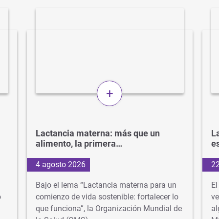
+
Lactancia materna: más que un
La
alimento, la primera…
e
4 agosto 2026
22
Bajo el lema “Lactancia materna para un
El
o
comienzo de vida sostenible: fortalecer lo
ve
que funciona”, la Organización Mundial de
al