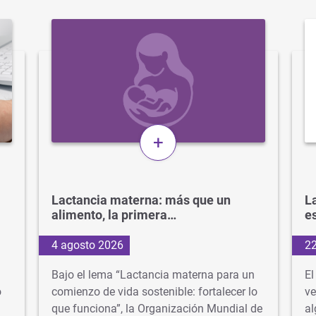
+
Lactancia materna: más que un
La
alimento, la primera…
e
4 agosto 2026
22
Bajo el lema “Lactancia materna para un
El
o
comienzo de vida sostenible: fortalecer lo
ve
que funciona”, la Organización Mundial de
al