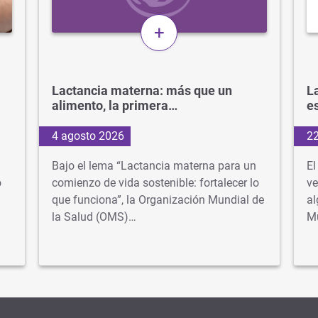
+
Lactancia materna: más que un
La
alimento, la primera…
e
4 agosto 2026
22
Bajo el lema “Lactancia materna para un
El
o
comienzo de vida sostenible: fortalecer lo
ve
que funciona”, la Organización Mundial de
al
la Salud (OMS)…
M