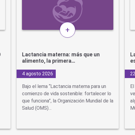
+
0
Lactancia materna: más que un
L
alimento, la primera…
e
4 agosto 2026
22
Bajo el lema “Lactancia materna para un
El
comienzo de vida sostenible: fortalecer lo
ve
que funciona”, la Organización Mundial de la
al
Salud (OMS)…
Mu