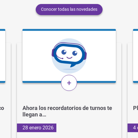
Conocer todas las novedades
+
co
Ahora los recordatorios de turnos te
P
llegan a…
28 enero 2026
4 