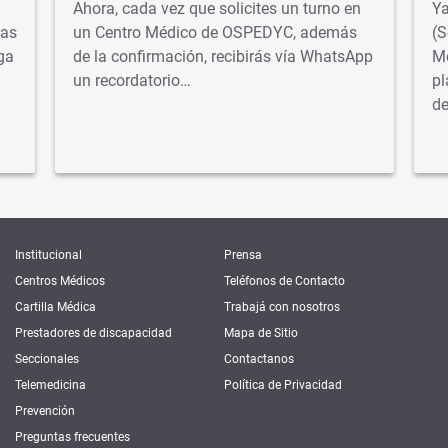
Ahora, cada vez que solicites un turno en
Ya
tas
un Centro Médico de OSPEDYC, además
(S
ga
de la confirmación, recibirás vía WhatsApp
Me
un recordatorio…
pl
d
Institucional
Prensa
Centros Médicos
Teléfonos de Contacto
Cartilla Médica
Trabajá con nosotros
Prestadores de discapacidad
Mapa de Sitio
Seccionales
Contactanos
Telemedicina
Política de Privacidad
Prevención
Preguntas frecuentes