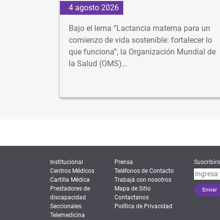
4 agosto 2026
os más
Bajo el lema “Lactancia materna para un
 cuando
comienzo de vida sostenible: fortalecer lo
lusiva
que funciona”, la Organización Mundial de
la Salud (OMS)…
Institucional
Prensa
Suscribirs
Centros Médicos
Teléfonos de Contacto
Cartilla Médica
Trabajá con nosotros
Prestadores de
Mapa de Sitio
discapacidad
Contactanos
Seccionales
Política de Privacidad
Telemedicina