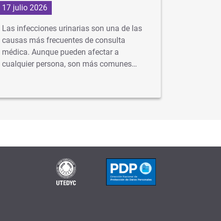
17 julio 2026
1 julio 2
Las infecciones urinarias son una de las
En Argent
causas más frecuentes de consulta
gratuita 
médica. Aunque pueden afectar a
idealment
cualquier persona, son más comunes…
…