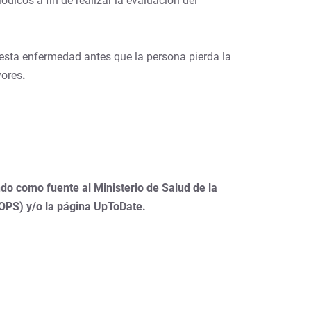
ódicos a fin de realizar la evaluación del
 esta enfermedad antes que la persona pierda la
yores
.
do como fuente al Ministerio de Salud de la
(OPS) y/o la página UpToDate.