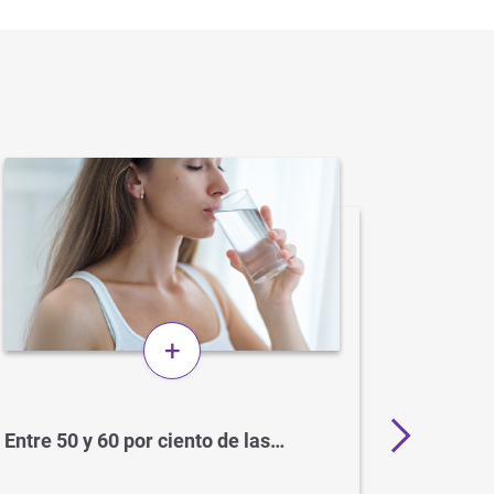
+
Entre 50 y 60 por ciento de las…
BCG: el
para el