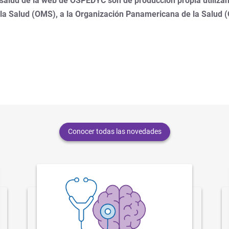
 salud de la web de OSPEDYC son de producción propia utilizan
 la Salud (OMS), a la Organización Panamericana de la Salud 
Conocer todas las novedades