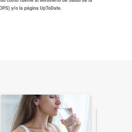
do como fuente al Ministerio de Salud de la
(OPS) y/o la página UpToDate.