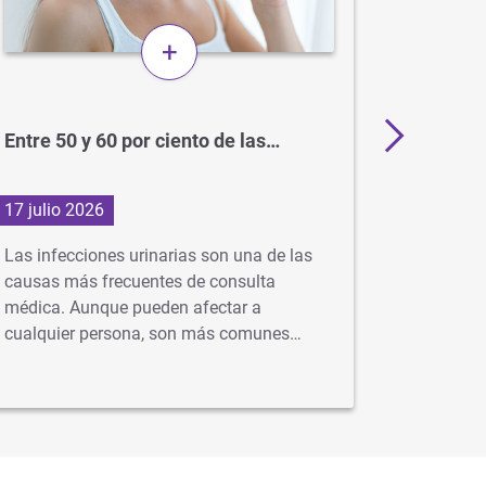
+
Entre 50 y 60 por ciento de las…
BCG: el
para el
17 julio 2026
1 julio 2
Las infecciones urinarias son una de las
En Argent
causas más frecuentes de consulta
gratuita 
médica. Aunque pueden afectar a
idealment
cualquier persona, son más comunes…
…