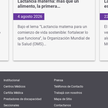
Lactancia materna: más que un
La
alimento, la primera…
e
4 agosto 2026
22
Bajo el lema “Lactancia materna para un
El
o
comienzo de vida sostenible: fortalecer lo
ve
que funciona”, la Organización Mundial de
al
la Salud (OMS)…
M
Institucional
Prensa
Centros Médicos
Teléfonos de Contacto
Cartilla Médica
Trabajá con nosotros
Prestadores de discapacidad
Mapa de Sitio
Seccionales
Contactanos