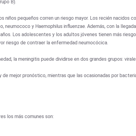
rupo B).
los niños pequeños corren un riesgo mayor. Los recién nacidos c
co, neumococo y Haemophilus influenzae. Además, con la llegad
 años. Los adolescentes y los adultos jóvenes tienen más riesg
yor riesgo de contraer la enfermedad neumocócica.
ad, la meningitis puede dividirse en dos grandes grupos: virale
e y de mejor pronóstico, mientras que las ocasionadas por bacter
nores los más comunes son: