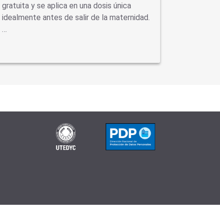
gratuita y se aplica en una dosis única
virus como
idealmente antes de salir de la maternidad.
neumonía
…
se…
 (72583) |
www.sssalud.gob.ar
| RNEMP Nº 132