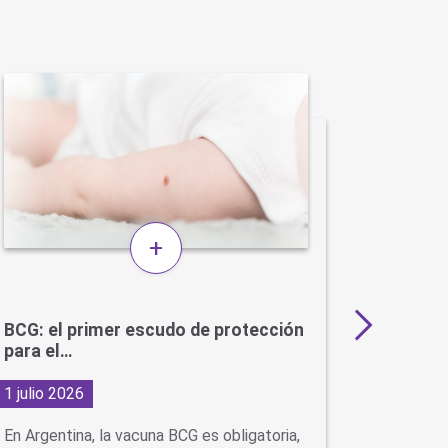
+
BCG: el primer escudo de protección
Más de 
para el…
en…
1 julio 2026
29 junio
En Argentina, la vacuna BCG es obligatoria,
Con la ll