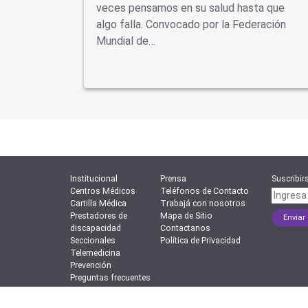
se piensa
veces pensamos en su salud hasta que
ón
algo falla. Convocado por la Federación
Mundial de…
Institucional
Prensa
Suscribirs
Centros Médicos
Teléfonos de Contacto
Cartilla Médica
Trabajá con nosotros
Prestadores de
Mapa de Sitio
discapacidad
Contactanos
Seccionales
Política de Privacidad
Telemedicina
Prevención
Preguntas frecuentes
Superintendencia de Servicios de Salud | Órgan