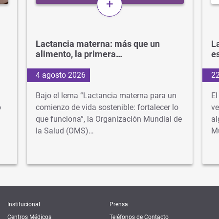
+
Lactancia materna: más que un
La
alimento, la primera…
e
4 agosto 2026
22
Bajo el lema “Lactancia materna para un
El
o
comienzo de vida sostenible: fortalecer lo
ve
que funciona”, la Organización Mundial de
al
la Salud (OMS)…
M
Institucional
Prensa
Centros Médicos
Teléfonos de Contacto