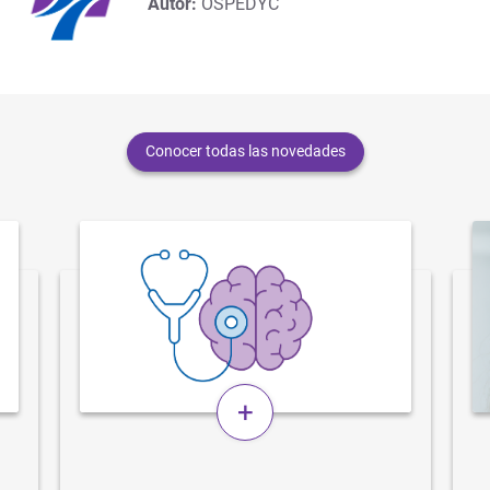
Autor:
OSPEDYC
Conocer todas las novedades
+