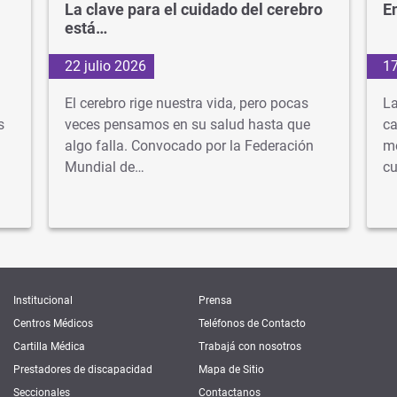
La clave para el cuidado del cerebro
En
está…
22 julio 2026
17
El cerebro rige nuestra vida, pero pocas
La
s
veces pensamos en su salud hasta que
ca
algo falla. Convocado por la Federación
mé
Mundial de…
cu
Institucional
Prensa
Centros Médicos
Teléfonos de Contacto
Cartilla Médica
Trabajá con nosotros
Prestadores de discapacidad
Mapa de Sitio
Seccionales
Contactanos