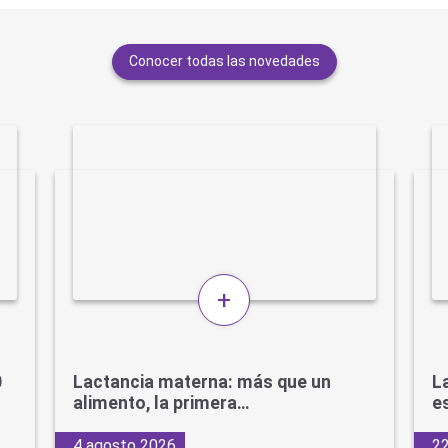
Conocer todas las novedades
+
0
Lactancia materna: más que un
L
alimento, la primera…
e
4 agosto 2026
22