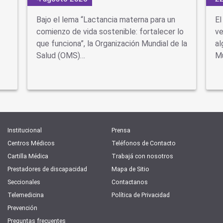
Bajo el lema “Lactancia materna para un
El
comienzo de vida sostenible: fortalecer lo
ve
que funciona”, la Organización Mundial de la
al
Salud (OMS)…
Mu
Institucional
Prensa
Centros Médicos
Teléfonos de Contacto
Cartilla Médica
Trabajá con nosotros
Prestadores de discapacidad
Mapa de Sitio
Seccionales
Contactanos
Telemedicina
Política de Privacidad
Prevención
Preguntas frecuentes