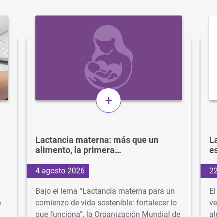
+
Lactancia materna: más que un
La
alimento, la primera…
e
4 agosto 2026
22
Bajo el lema “Lactancia materna para un
El
o
comienzo de vida sostenible: fortalecer lo
ve
que funciona”, la Organización Mundial de
al