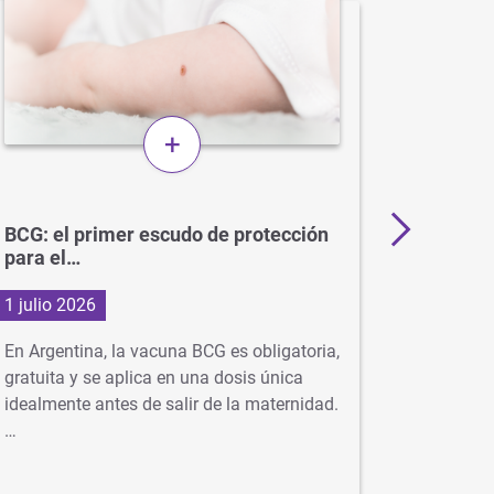
+
BCG: el primer escudo de protección
Más de 
para el…
en…
1 julio 2026
29 junio
En Argentina, la vacuna BCG es obligatoria,
Con la ll
gratuita y se aplica en una dosis única
virus com
idealmente antes de salir de la maternidad.
neumonía
…
se…