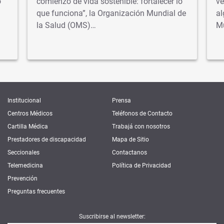
o
comienzo de vida sostenible: fortalecer lo
ve
que funciona”, la Organización Mundial de
al
la Salud (OMS)…
M
Institucional
Prensa
Centros Médicos
Teléfonos de Contacto
Cartilla Médica
Trabajá con nosotros
Prestadores de discapacidad
Mapa de Sitio
Seccionales
Contactanos
Telemedicina
Política de Privacidad
Prevención
Preguntas frecuentes
Suscribirse al newsletter: