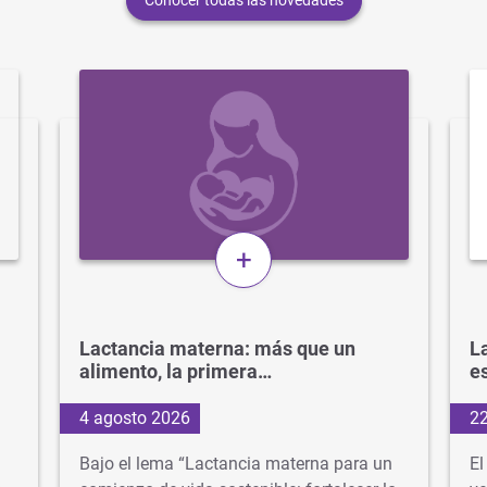
Conocer todas las novedades
+
Lactancia materna: más que un
La
alimento, la primera…
e
4 agosto 2026
22
Bajo el lema “Lactancia materna para un
El