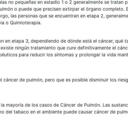
as no pequeñas en estadío 1 o 2 generalmente se tratan pri
ulmón o puede que precisen extirpar el órgano completo. E
argo, las personas que se encuentran en etapa 2, general
pia o Quimioterapia.
ón en etapa 3, dependiendo de dónde está el cáncer, qué t
 existe ningún tratamiento que cure definitivamente el cán
péuticos para reducir los síntomas y prolongar la vida man
el cáncer de pulmón, pero que es posible disminuir los rie
e la mayoría de los casos de Cáncer de Pulmón. Las sustan
humo del tabaco en el ambiente puede causar cáncer de pu