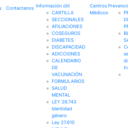
Información útil
Centros
Prevenci
s
Contactanos
CARTILLA
Médicos
P
SECCIONALES
D
AFILIACIONES
P
COSEGUROS
B
DIABETES
S
DISCAPACIDAD
C
ADICCIONES
s
CALENDARIO
d
DE
t
VACUNACIÓN
FORMULARIOS
SALUD
MENTAL
LEY 26.743
Identidad
género
Ley 27.610